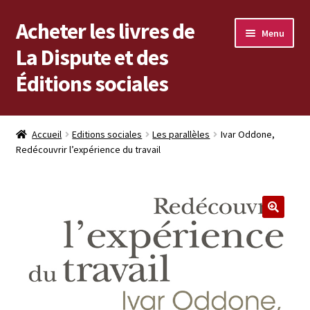
Acheter les livres de
Aller
Aller
Menu
à
au
La Dispute et des
la
contenu
Éditions sociales
navigation
Les livres en vente
Accueil
Editions sociales
Les parallèles
Ivar Oddone,
Redécouvrir l’expérience du travail
Mon compte
Vous cherchez un livre ?
Vers les Éditions sociales
Vers La Dispute