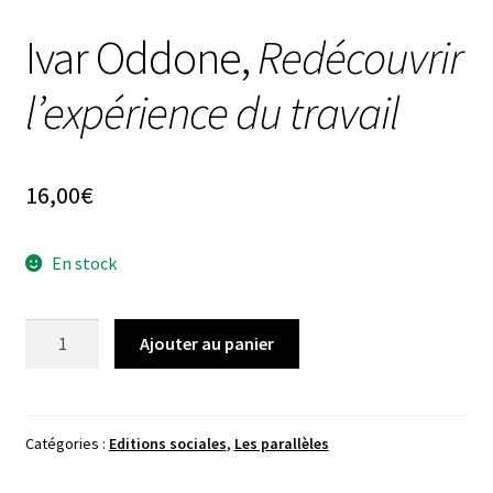
Ivar Oddone,
Redécouvrir
l’expérience du travail
16,00
€
En stock
quantité
Ajouter au panier
de
Ivar
Oddone,
Redécouvrir
Catégories :
Editions sociales
,
Les parallèles
l'expérience