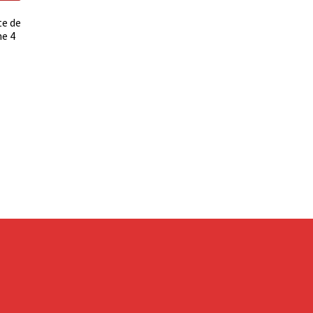
te de
me 4