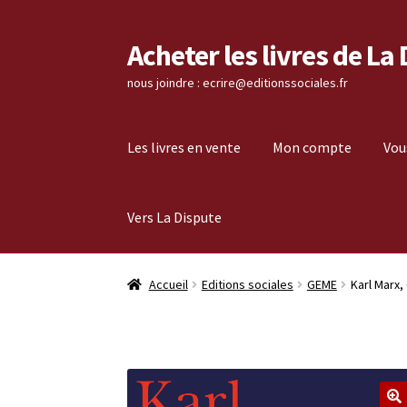
Acheter les livres de La
Aller
Aller
à
au
nous joindre : ecrire@editionssociales.fr
la
contenu
navigation
Les livres en vente
Mon compte
Vou
Vers La Dispute
Accueil
Editions sociales
GEME
Karl Marx