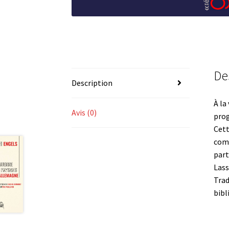
De
Description
À la
Avis (0)
pro
Cett
comm
part
Lass
Trad
bibl