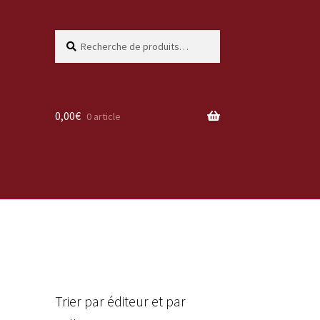
Recherche
Recherche
pour :
0,00
€
0 article
Trier par éditeur et par