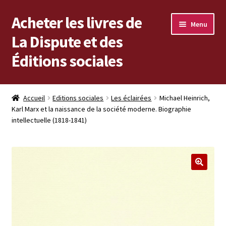
Acheter les livres de
Aller
Aller
Menu
à
au
La Dispute et des
la
contenu
Éditions sociales
navigation
Les livres en vente
Accueil
Editions sociales
Les éclairées
Michael Heinrich,
Karl Marx et la naissance de la société moderne. Biographie
Mon compte
intellectuelle (1818-1841)
Vous cherchez un livre ?
Vers les Éditions sociales
Vers La Dispute