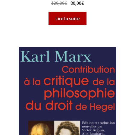
Le
Le
120,00
€
80,00
€
prix
prix
initial
actuel
Lire la suite
était :
est :
120,00€.
80,00€.