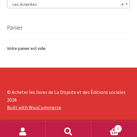
Les éclairées
×
Panier
Votre panier est vide.
© Acheter les livres de La Dispute et des Éditions sociales
2026
Built with WooCommerce
.
0
Recherche
Recherche