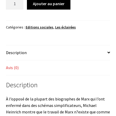
quantité
Ajouter au panier
de
Michael
Heinrich,
Karl
Catégories :
Editions sociales
,
Les éclairées
Marx
et
la
Description
naissance
de
la
Avis (0)
société
moderne.
Description
Biographie
intellectuelle
(1818-
À l’opposé de la plupart des biographes de Marx qui l’ont
1841)
enfermé dans des schémas simplificateurs, Michael
Heinrich montre que le travail de Marx n?existe que comme