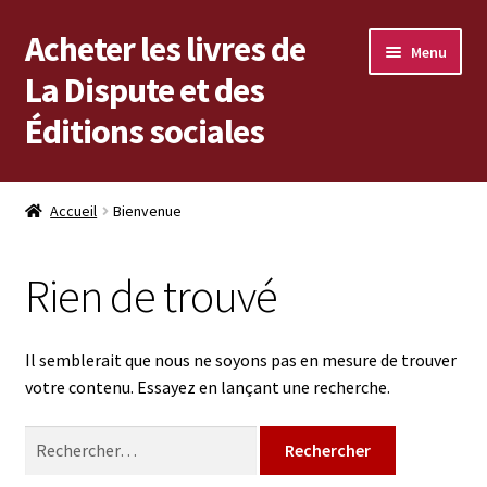
Acheter les livres de
Aller
Aller
Menu
à
au
La Dispute et des
la
contenu
Éditions sociales
navigation
Les livres en vente
Accueil
Bienvenue
Mon compte
Rien de trouvé
Vous cherchez un livre ?
Vers les Éditions sociales
Il semblerait que nous ne soyons pas en mesure de trouver
votre contenu. Essayez en lançant une recherche.
Vers La Dispute
Rechercher :