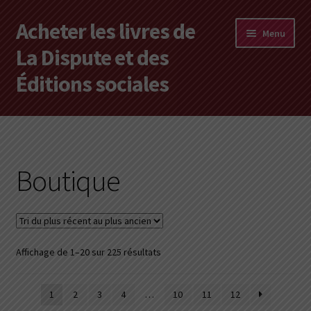
Acheter les livres de
Aller
Aller
Menu
à
au
La Dispute et des
la
contenu
Éditions sociales
navigation
Les livres en vente
Mon compte
Boutique
Vous cherchez un livre ?
Vers les Éditions sociales
Trié
Affichage de 1–20 sur 225 résultats
Vers La Dispute
du
plus
1
2
3
4
…
10
11
12
récent