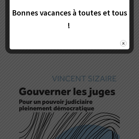
Bonnes vacances à toutes et tous
Juliette Farjat,
Le langage de la vie réelle
!
25,00
€
Ajouter au panier