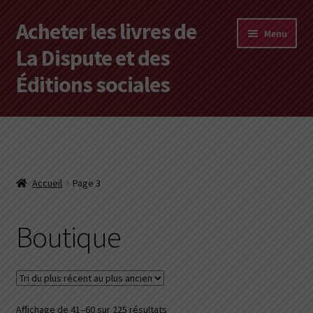
Acheter les livres de
Aller
Aller
Menu
à
au
La Dispute et des
la
contenu
Éditions sociales
navigation
Les livres en vente
Mon compte
Accueil
Page 3
Vous cherchez un livre ?
Boutique
Vers les Éditions sociales
Vers La Dispute
Trié
Affichage de 41–60 sur 225 résultats