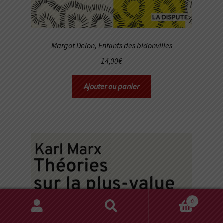
Margot Delon,
Enfants des bidonvilles
14,00
€
Ajouter au panier
0
Recherche
Recherche