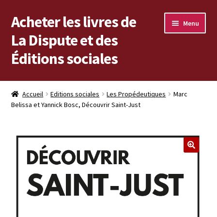
Acheter les livres de
Aller
Aller
Menu
à
au
La Dispute et des
la
contenu
Éditions sociales
navigation
Les livres en vente
Accueil
Editions sociales
Les Propédeutiques
Marc
Belissa et Yannick Bosc, Découvrir Saint-Just
Mon compte
Vous cherchez un livre ?
Vers les Éditions sociales
Vers La Dispute