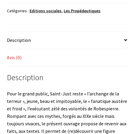
Belissa
et
Catégories :
Editions sociales
,
Les Propédeutiques
Yannick
Bosc,
Découvrir
Description
Saint-
Just
Avis (0)
Description
Pour le grand public, Saint-Just reste « l’archange de la
terreur », jeune, beau et impitoyable, le « fanatique austère
et froid », l’exécutant zélé des volontés de Robespierre.
Rompant avec ces mythes, forgés au XIXe siècle mais
toujours vivaces, le présent ouvrage propose de revenir aux
faits, aux textes. Il permet de (re)découvrir une figure