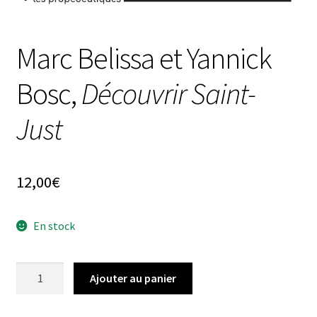
Marc Belissa et Yannick
Bosc,
Découvrir Saint-
Just
12,00
€
En stock
quantité
Ajouter au panier
de
Marc