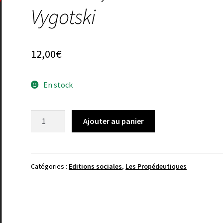
Vygotski
12,00
€
En stock
quantité
Ajouter au panier
de
Yves
Clot,
Découvrir
Catégories :
Editions sociales
,
Les Propédeutiques
Vygotski