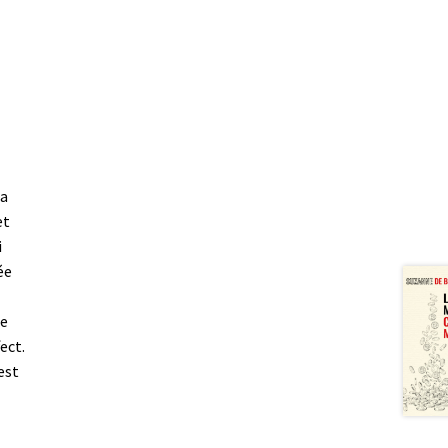
la
et
i
ée
ne
ect.
est