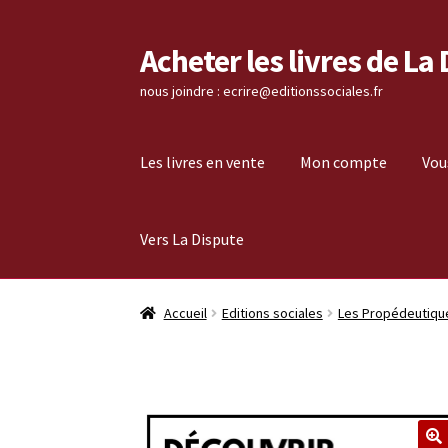
Acheter les livres de La
Aller
Aller
à
au
nous joindre : ecrire@editionssociales.fr
la
contenu
navigation
Les livres en vente
Mon compte
Vou
Vers La Dispute
Accueil
Editions sociales
Les Propédeutiqu