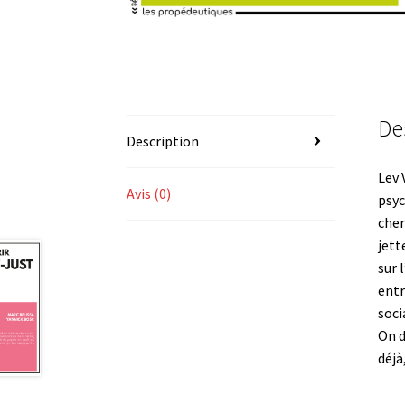
De
Description
Lev 
Avis (0)
psyc
cher
jett
sur 
entr
soci
On d
déjà