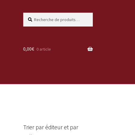
Recherche
Recherche
pour :
0,00
€
0 article
Trier par éditeur et par