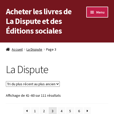
Acheter les livres de
Aller
Aller
Menu
à
au
La Dispute et des
la
contenu
Éditions sociales
navigation
Les livres en vente
Accueil
La Dispute
Page 3
Mon compte
La Dispute
Vous cherchez un livre ?
Vers les Éditions sociales
Trié
Affichage de 41–60 sur 111 résultats
Vers La Dispute
du
plus
1
2
3
4
5
6
récent