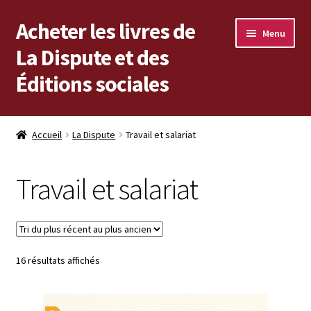
Acheter les livres de
Aller
Aller
Menu
à
au
La Dispute et des
la
contenu
Éditions sociales
navigation
Les livres en vente
Accueil
La Dispute
Travail et salariat
Mon compte
Travail et salariat
Vous cherchez un livre ?
Vers les Éditions sociales
Trié
16 résultats affichés
Vers La Dispute
du
plus
récent