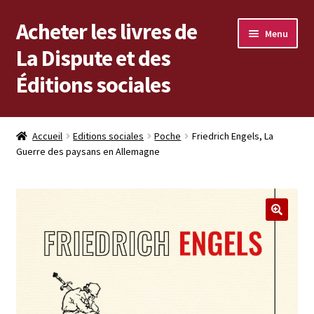
Acheter les livres de
Aller
Aller
Menu
à
au
La Dispute et des
la
contenu
Éditions sociales
navigation
Les livres en vente
Accueil
Editions sociales
Poche
Friedrich Engels, La
Guerre des paysans en Allemagne
Mon compte
Vous cherchez un livre ?
Vers les Éditions sociales
Vers La Dispute