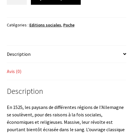
de
Friedrich
Engels,
La
Catégories :
Editions sociales
,
Poche
Guerre
des
paysans
Description
en
Allemagne
Avis (0)
Description
En 1525, les paysans de différentes régions de l’Allemagne
se soulèvent, pour des raisons à la fois sociales,
économiques et religieuses. Massive, leur révolte est
pourtant bientôt écrasée dans le sang. L’ouvrage classique