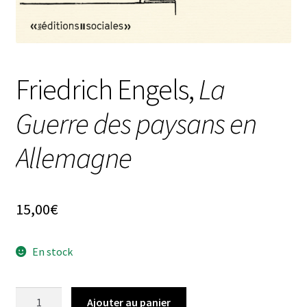
Friedrich Engels,
La
Guerre des paysans en
Allemagne
15,00
€
En stock
quantité
Ajouter au panier