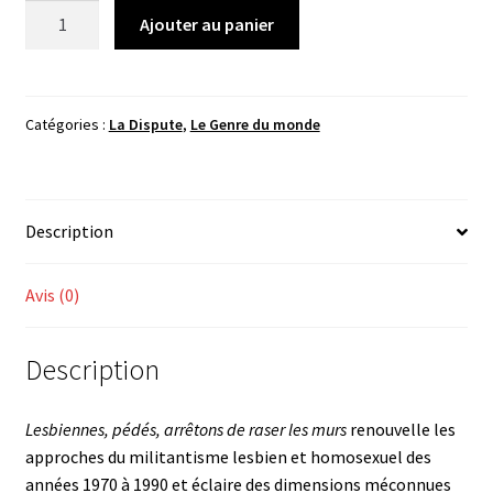
quantité
Ajouter au panier
de
Hugo
Bouvard,
Ilana
Catégories :
La Dispute
,
Le Genre du monde
Eloit,
Mathias
Quéré
Description
(dir),
Lesbiennes,
pédés,
Avis (0)
arrêtons
de
Description
raser
les
murs
Lesbiennes, pédés, arrêtons de raser les murs
renouvelle les
approches du militantisme lesbien et homo­sexuel des
années 1970 à 1990 et éclaire des dimensions méconnues