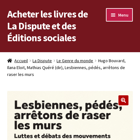
Acheter les livres de
Aller
Aller
Menu
à
au
La Dispute et des
la
contenu
Éditions sociales
navigation
Les livres en vente
Accueil
La Dispute
Le Genre du monde
Hugo Bouvard,
Ilana Eloit, Mathias Quéré (dir), Lesbiennes, pédés, arrêtons de
Mon compte
raser les murs
Vous cherchez un livre ?
Vers les Éditions sociales
Vers La Dispute