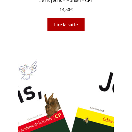
Je lis j’écris – Manuel – CE1
14,50
€
Lire la suite