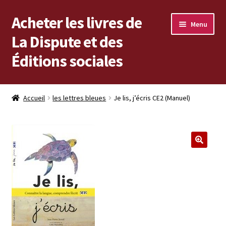
Acheter les livres de
Aller
Aller
Menu
à
au
La Dispute et des
la
contenu
Éditions sociales
navigation
Les livres en vente
Accueil
les lettres bleues
Je lis, j’écris CE2 (Manuel)
Mon compte
Vous cherchez un livre ?
Vers les Éditions sociales
Vers La Dispute