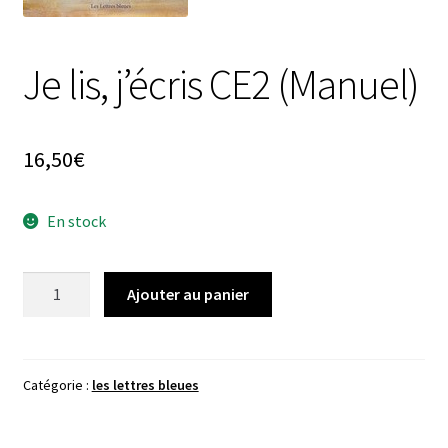
Je lis, j’écris CE2 (Manuel)
16,50
€
En stock
quantité
Ajouter au panier
de
Je
lis,
j'écris
Catégorie :
les lettres bleues
CE2
(Manuel)