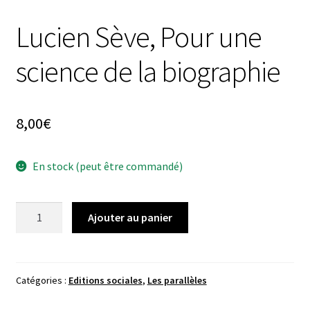
Lucien Sève, Pour une
science de la biographie
8,00
€
En stock (peut être commandé)
quantité
Ajouter au panier
de
Lucien
Sève,
Pour
Catégories :
Editions sociales
,
Les parallèles
une