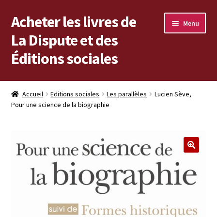
Acheter les livres de
Aller
Aller
Menu
à
au
La Dispute et des
la
contenu
Éditions sociales
navigation
Les livres en vente
Accueil
Editions sociales
Les parallèles
Lucien Sève,
Pour une science de la biographie
Mon compte
Vous cherchez un livre ?
Vers les Éditions sociales
Vers La Dispute