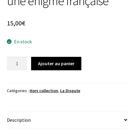
une énigme française
15,00
€
En stock
quantité
Ajouter au panier
de
Roger
Martelli,
Le
Catégories :
Hors collection
,
La Dispute
PCF,
une
énigme
Description
française