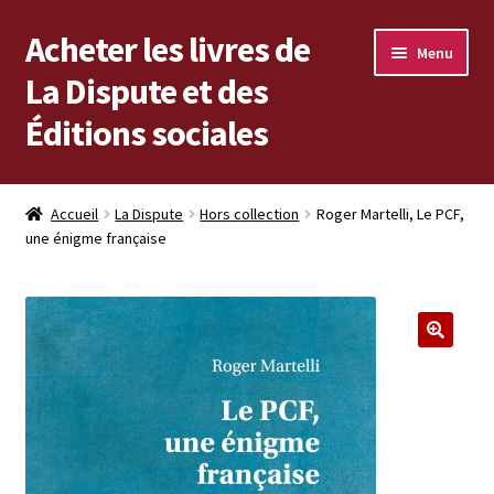
Acheter les livres de
Aller
Aller
Menu
à
au
La Dispute et des
la
contenu
Éditions sociales
navigation
Les livres en vente
Accueil
La Dispute
Hors collection
Roger Martelli, Le PCF,
une énigme française
Mon compte
Vous cherchez un livre ?
Vers les Éditions sociales
Vers La Dispute