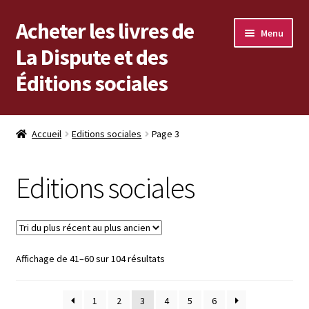
Acheter les livres de
Aller
Aller
Menu
à
au
La Dispute et des
la
contenu
Éditions sociales
navigation
Les livres en vente
Accueil
Editions sociales
Page 3
Mon compte
Editions sociales
Vous cherchez un livre ?
Vers les Éditions sociales
Trié
Affichage de 41–60 sur 104 résultats
Vers La Dispute
du
plus
1
2
3
4
5
6
récent