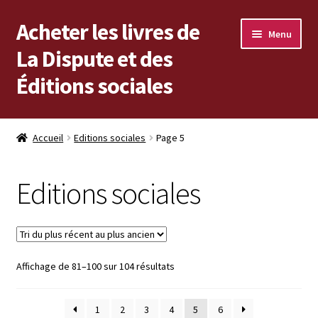
Acheter les livres de
Aller
Aller
Menu
à
au
La Dispute et des
la
contenu
Éditions sociales
navigation
Les livres en vente
Accueil
Editions sociales
Page 5
Mon compte
Editions sociales
Vous cherchez un livre ?
Vers les Éditions sociales
Trié
Affichage de 81–100 sur 104 résultats
Vers La Dispute
du
plus
1
2
3
4
5
6
récent