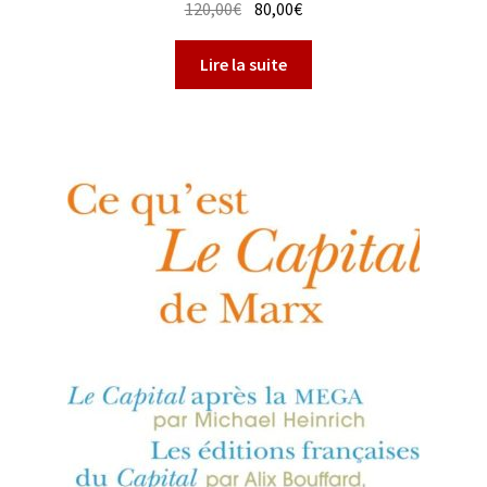
Le
Le
120,00
€
80,00
€
prix
prix
initial
actuel
Lire la suite
était :
est :
120,00€.
80,00€.