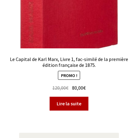
Le Capital de Karl Marx, Livre 1, fac-similé de la première
édition française de 1875.
PROMO !
Le
Le
120,00
€
80,00
€
prix
prix
initial
actuel
Lire la suite
était :
est :
120,00€.
80,00€.