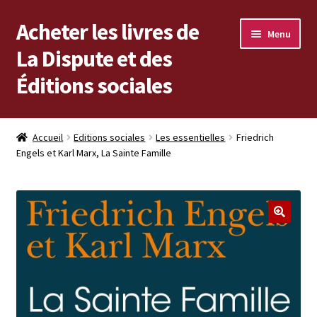
Acheter les livres de
Aller
Aller
Menu
à
au
La Dispute et des
la
contenu
Éditions sociales
navigation
Les livres en vente
Accueil
Editions sociales
Les essentielles
Friedrich
Engels et Karl Marx, La Sainte Famille
Mon compte
Vous cherchez un livre ?
Vers les Éditions sociales
Vers La Dispute