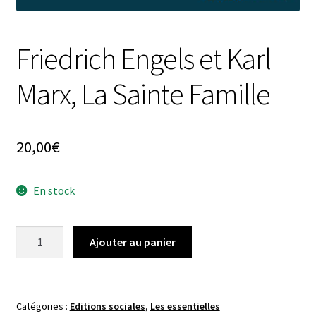
Friedrich Engels et Karl
Marx, La Sainte Famille
20,00
€
En stock
quantité
Ajouter au panier
de
Friedrich
Engels
et
Catégories :
Editions sociales
,
Les essentielles